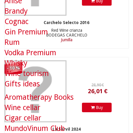
Anise
Buy
Brandy
26,01 €
Cognac
Carchelo Selecto 2016
Gin Premium
Red Wine crianza
BODEGAS CARCHELO
Jumilla
Rum
Vodka Premium
Whisky
- 10 %
Wine tourism
Gifts ideas
Aromatherapy Books
22,90 €
Wine cellar
Buy
71,90 €
Cigar cellar
MundoVinum Club
La Servil 2024