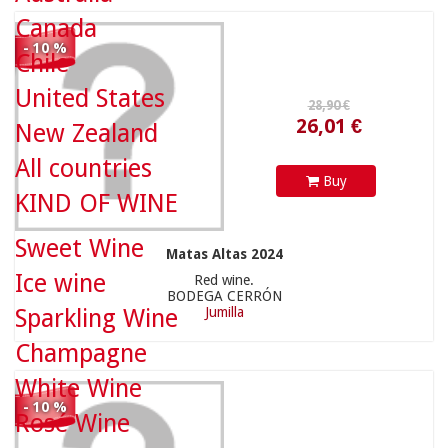
Canada
- 10 %
Chile
72,90 €
United States
New Zealand
All countries
Buy
KIND OF WINE
Sweet Wine
Matas Altas 2024
65,61 €
Ice wine
Red wine.
BODEGA CERRÓN
Sparkling Wine
Jumilla
Champagne
21,90 €
White Wine
- 10 %
Rosé Wine