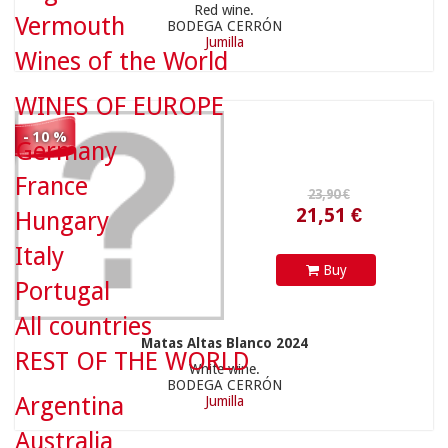
Red wine.
Vermouth
BODEGA CERRÓN
Jumilla
Wines of the World
21,51 €
WINES OF EUROPE
- 10 %
Germany
France
Hungary
28,90 €
Italy
Buy
Portugal
All countries
Matas Altas Blanco 2024
REST OF THE WORLD
White wine.
BODEGA CERRÓN
26,01 €
Argentina
Jumilla
Australia