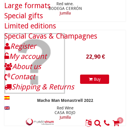
Large formats
Red wine.
BODEGA CERRÓN
Jumilla
Special gifts
Limited editions
Special Cavas & Champagnes
Register
My account
140,00 €
About us
64,71 €
Contact
Buy
Shipping & Returns
Macho Man Monastrell 2022
Red Wine
CASA ROJO
Jumilla
0