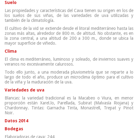
Suelo
Las propiedades y características del Cava tienen su origen en los de
los suelos de sus viñas, de las variedades de uva utilizadas y
también de la climatología.
El cultivo de la vid se extiende desde el litoral mediterráneo hasta las
zonas más altas, alrededor de 800 m. de altitud. No obstante, es en
la zona central, a una altitud de 200 a 300 m., donde se ubica la
mayor superficie de viñedo.
Clima
El clima es mediterráneo, luminoso y soleado, de inviernos suaves y
veranos no excesivamente calurosos.
Todo ello junto, a una moderada pluviometría que se reparte a lo
largo de todo el año, produce un microclima óptimo para el cultivo
de la viña y la maduración de la uva.
Variedades de uva
Blancas: la variedad tradicional es la Macabeo o Viura, en menor
proporción están Xarel.lo, Parellada, Subirat (Malvasía Riojana) y
Chardonnay. Tintas: Garnacha Tinta, Monastrell, Trepat y Pinot
Noir.
Datos 2014
Bodegas
Elaboradoras de cava: 244