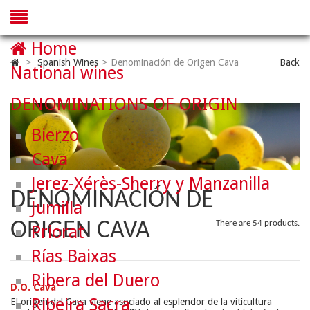
Home
>
Spanish Wines
>
Denominación de Origen Cava
Back
National wines
DENOMINATIONS OF ORIGIN
Bierzo
Cava
Jerez-Xérès-Sherry y Manzanilla
DENOMINACIÓN DE
Jumilla
ORIGEN CAVA
There are 54 products.
Priorat
Rías Baixas
Ribera del Duero
D.O. Cava
Ribeira Sacra
El origen del Cava viene asociado al esplendor de la viticultura