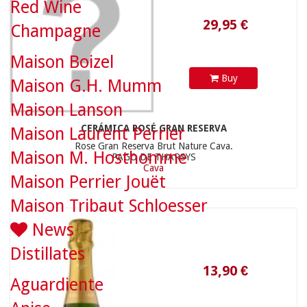
Red Wine
Champagne
Maison Boizel
Buy
Maison G.H. Mumm
13,90 €
Maison Lanson
CERÁMICA ROSÉ GRAN RESERVA
Maison Laurent Perrier
Rose Gran Reserva Brut Nature Cava.
Maison M. Hosthomme
PAGO DE THARSYS
Cava
Maison Perrier Jouët
Maison Tribaut Schloesser
News
Distillates
Aguardiente