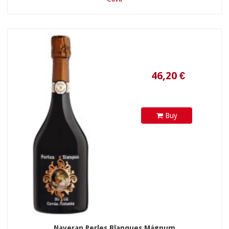
Buy
Naveran Perles Blanques Mágnum