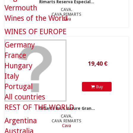
Rimarts Reserva Especial...
Vermouth
CAVA.
CAVA RIMARTS
Wines of the World
Cava
19,40 €
WINES OF EUROPE
Germany
France
Hungary
Italy
Portugal
Buy
All countries
REST OF THE WORLD
Rimarts Brut Nature Gran...
CAVA.
14,90 €
Argentina
CAVA RIMARTS
Cava
Australia