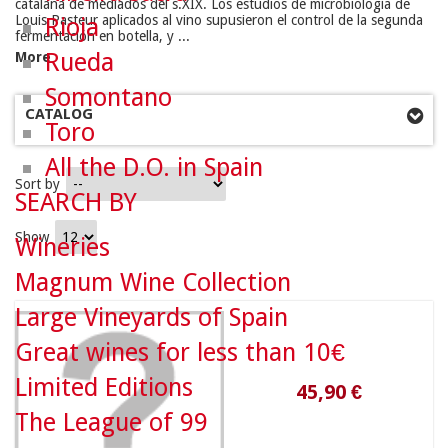
catalana de mediados del s.XIX. Los estudios de microbiología de
Louis Pasteur aplicados al vino supusieron el control de la segunda
Rioja
fermentación en botella, y ...
Rueda
More
Somontano
CATALOG
Toro
All the D.O. in Spain
Sort by
SEARCH BY
Show
Wineries
Magnum Wine Collection
Large Vineyards of Spain
45,90 €
Great wines for less than 10€
Limited Editions
The League of 99