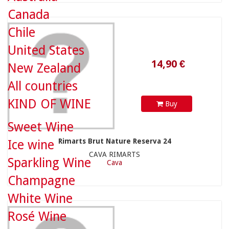
Canada
Chile
United States
New Zealand
All countries
KIND OF WINE
Buy
Sweet Wine
29,95 €
Rimarts Brut Nature Reserva 24
Ice wine
CAVA RIMARTS
Sparkling Wine
Cava
Champagne
White Wine
Rosé Wine