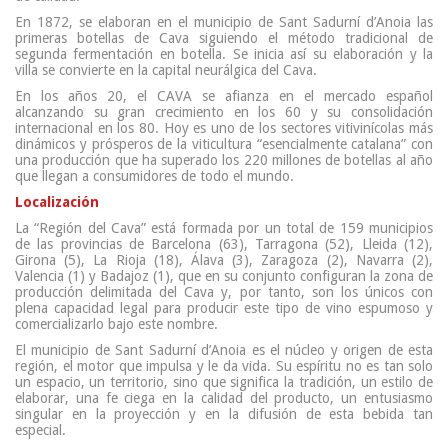
En 1872, se elaboran en el municipio de Sant Sadurní d’Anoia las
primeras botellas de Cava siguiendo el método tradicional de
segunda fermentación en botella. Se inicia así su elaboración y la
villa se convierte en la capital neurálgica del Cava.
En los años 20, el CAVA se afianza en el mercado español
alcanzando su gran crecimiento en los 60 y su consolidación
internacional en los 80. Hoy es uno de los sectores vitivinícolas más
dinámicos y prósperos de la viticultura “esencialmente catalana” con
una producción que ha superado los 220 millones de botellas al año
que llegan a consumidores de todo el mundo.
Localización
La “Región del Cava” está formada por un total de 159 municipios
de las provin­cias de Barcelona (63), Tarragona (52), Lleida (12),
Girona (5), La Rioja (18), Álava (3), Zaragoza (2), Navarra (2),
Valencia (1) y Badajoz (1), que en su con­junto configuran la zona de
producción delimitada del Cava y, por tanto, son los únicos con
plena capacidad legal para producir este tipo de vino espumoso y
comercializarlo bajo este nombre.
El municipio de Sant Sadurní d’Anoia es el núcleo y origen de esta
región, el motor que impulsa y le da vida. Su espíritu no es tan solo
un espacio, un territorio, sino que significa la tradición, un estilo de
elaborar, una fe ciega en la calidad del producto, un entusiasmo
singular en la proyección y en la difusión de esta bebida tan
especial.