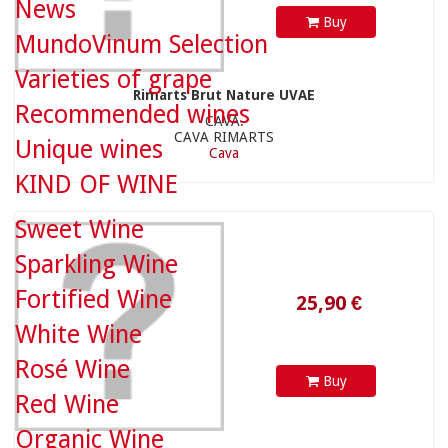
News
Buy
MundoVinum Selection
Varieties of grape
Rimarts Brut Nature UVAE
Recommended wines
CAVA.
CAVA RIMARTS
Unique wines
Cava
KIND OF WINE
25,90 €
Sweet Wine
Sparkling Wine
Fortified Wine
White Wine
Rosé Wine
Buy
Red Wine
Organic Wine