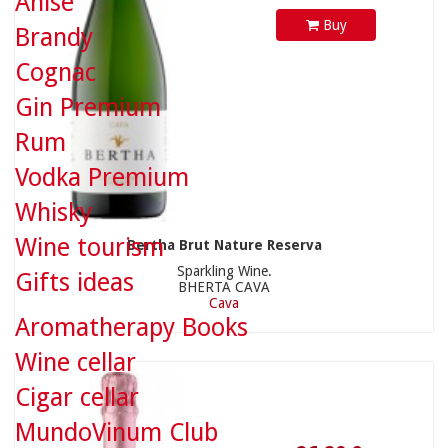
Anise
Buy
Brandy
Cognac
Gin Premium
Rum
26,80 €
Vodka Premium
Whisky
Wine tourism
Bertha Brut Nature Reserva
Sparkling Wine.
Gifts ideas
BHERTA CAVA
Cava
Aromatherapy Books
Wine cellar
Cigar cellar
MundoVinum Club