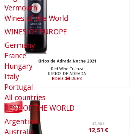
Vermouth
Wines of the World
WINES OF EUROPE
13,90 €
Germany
France
Kirios de Adrada Noche 2021
Hungary
Red Wine Crianza
KIRIOS DE ADRADA
Italy
Ribera del Duero
12,51 €
Portugal
All countries
REST OF THE WORLD
- 10 %
Argentina
Australia