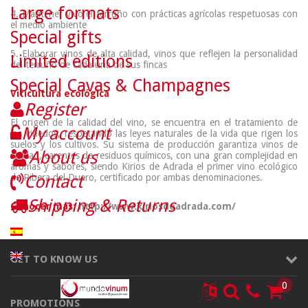
Large formats
4. Mantener vivo el terruño con prácticas agrícolas respetuosas con
el medio ambiente
Special gifts
5. Elaborar vinos de alta calidad, vinos que reflejen la personalidad
Limited editions
del terruño de cada una de sus fincas
Special Cavas & Champagnes
Viticultura ecológica
Register
El origen de la calidad del vino, se encuentra en el tratamiento de
My account
los viñedos, respetando las leyes naturales de la vida que rigen los
suelos y los cultivos. Su sistema de producción garantiza vinos de
About us
calidad, carentes de residuos químicos, con una gran complejidad en
aromas y sabores, siendo Kirios de Adrada el primer vino ecológico
Contact
de Ribera del Duero, certificado por ambas denominaciones.
Shipping & Returns
Conocer más:
http://www.kiriosdeadrada.com/
GET TO KNOW US
0
PROMOTIONS