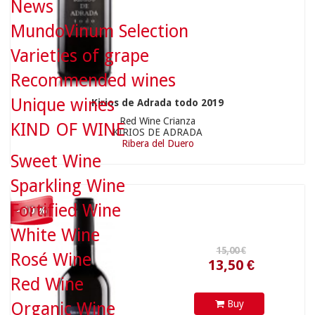
News
MundoVinum Selection
Varieties of grape
Recommended wines
15,00 €
Unique wines
Kirios de Adrada todo 2019
Red Wine Crianza
KIND OF WINE
KIRIOS DE ADRADA
Ribera del Duero
Sweet Wine
Sparkling Wine
13,50 €
Fortified Wine
- 10 %
White Wine
Rosé Wine
Red Wine
Buy
Organic Wine