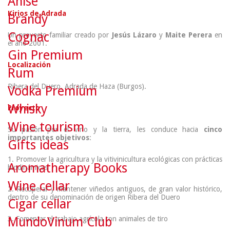
Anise
Kirios de Adrada
Brandy
Cognac
Un proyecto familiar creado por
Jesús Lázaro
y
Maite Perera
en
el año 2001.
Gin Premium
Localización
Rum
Ribera del Duero, Adrada de Haza (Burgos).
Vodka Premium
Whisky
Proyecto
Wine tourism
Su pasión por el vino y la tierra, les conduce hacia
cinco
importantes objetivos
:
Gifts ideas
1. Promover la agricultura y la vitivinicultura ecológicas con prácticas
Aromatherapy Books
biodinámicas
Wine cellar
2. Recuperar y mantener viñedos antiguos, de gran valor histórico,
dentro de su denominación de origen Ribera del Duero
Cigar cellar
MundoVinum Club
3. Fomentar el trabajo agrícola con animales de tiro