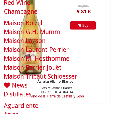
Red Wine
Champagne
Maison Boizel
Buy
Maison G.H. Mumm
Maison Lanson
Maison Laurent Perrier
Maison M. Hosthomme
Maison Perrier Jouët
Maison Tribaut Schloesser
Ácrata Albillo Blanco...
News
White WIne Crianza
KIRIOS DE ADRADA
Distillates
Vino de la Tierra de Castilla y León
Aguardiente