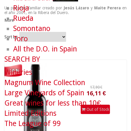
Rioja
Un proyecto familiar creado por
Jesús Lázaro
y
Maite Perera
en
el año 2001, en la Ribera del Duero.
Rueda
More
Somontano
Toro
Sort by
All the D.O. in Spain
17,90 €
SEARCH BY
Wineries
- 10 %
16,11 €
Magnum Wine Collection
Large Vineyards of Spain
Great wines for less than 10€
Out of Stock
Limited Editions
The League of 99