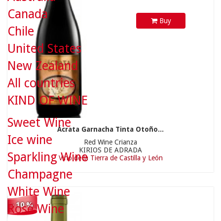
Canada
Buy
Chile
10,90 €
United States
New Zealand
All countries
KIND OF WINE
Sweet Wine
Ácrata Garnacha Tinta Otoño...
Ice wine
9,81 €
Red Wine Crianza
KIRIOS DE ADRADA
Sparkling Wine
Vino de la Tierra de Castilla y León
Champagne
White Wine
- 10 %
Rosé Wine