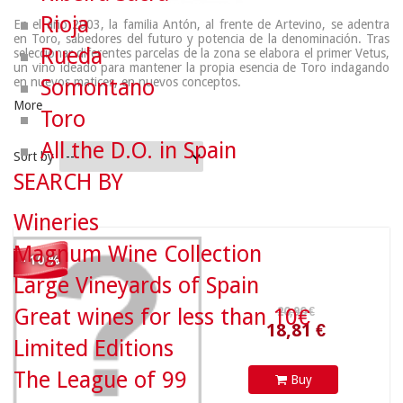
Rioja
En el año 2003, la familia Antón, al frente de Artevino, se adentra
en Toro, sabedores del futuro y potencia de la denominación. Tras
Rueda
seleccionar diferentes parcelas de la zona se elabora el primer Vetus,
un vino ideado para mantener la propia esencia de Toro indagando
Somontano
en nuevos matices, en nuevos conceptos.
More
Toro
All the D.O. in Spain
Sort by
SEARCH BY
20,90 €
Wineries
Magnum Wine Collection
- 10 %
18,81 €
Large Vineyards of Spain
Great wines for less than 10€
Limited Editions
The League of 99
Buy