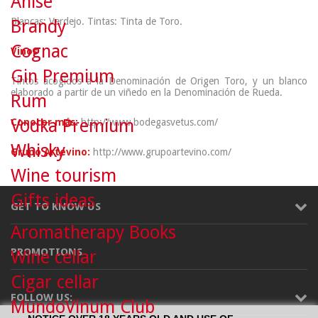
Anise
Blancas: Verdejo. Tintas: Tinta de Toro.
Brandy
Cognac
Vinos
Gin Premium
Tintos acogidos a la Denominación de Origen Toro, y un blanco
elaborado a partir de un viñedo en la Denominación de Rueda.
Rum
Vodka Premium
Conocer más:
http://www.bodegasvetus.com/
Whisky
Grupo Artevino:
http://www.grupoartevino.com/
Wine tourism
Gifts ideas
GET TO KNOW US
Aromatherapy Books
PROMOTIONS
Wine cellar
Cigar cellar
FOLLOW US:
MundoVinum Club