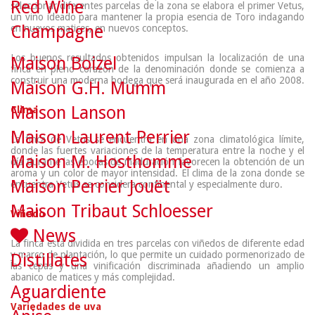
Red Wine
seleccionar diferentes parcelas de la zona se elabora el primer Vetus,
un vino ideado para mantener la propia esencia de Toro indagando
Champagne
en nuevos matices, en nuevos conceptos.
Los buenos resultados obtenidos impulsan la localización de una
Maison Boizel
finca en pleno corazón de la denominación donde se comienza a
construir una moderna bodega que será inaugurada en el año 2008.
Maison G.H. Mumm
Maison Lanson
Clima
Maison Laurent Perrier
La finca de Vetus se encuentra en una zona climatológica límite,
donde las fuertes variaciones de la temperatura entre la noche y el
Maison M. Hosthomme
día durante las épocas de maduración favorecen la obtención de un
aroma y un color de mayor intensidad. El clima de la zona donde se
Maison Perrier Jouët
encuentra Vetus se considera continental y especialmente duro.
Maison Tribaut Schloesser
Viñedo
News
La finca está dividida en tres parcelas con viñedos de diferente edad
y marco de plantación, lo que permite un cuidado pormenorizado de
Distillates
las cepas y una vinificación discriminada añadiendo un amplio
abanico de matices y más complejidad.
Aguardiente
Variedades de uva