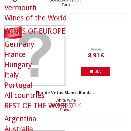
BODEGAS VETUS
Toro
Vermouth
8,91 €
Wines of the World
WINES OF EUROPE
- 10 %
Germany
France
41,90 €
Hungary
Buy
Italy
Portugal
Flor de Vetus Blanco Rueda...
All countries
White Wine
REST OF THE WORLD
BODEGAS VETUS
37,71 €
Rueda
Argentina
Australia