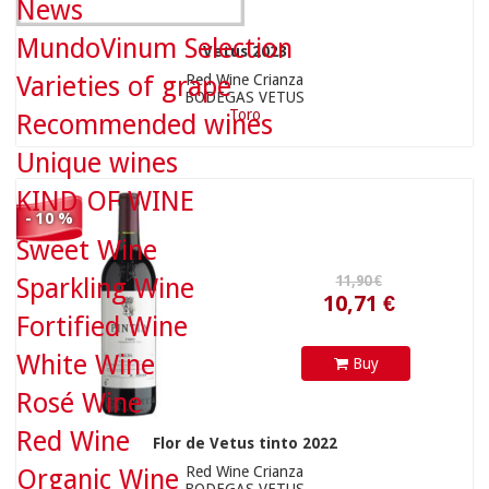
News
MundoVinum Selection
Vetus 2023
11,90 €
Varieties of grape
Red Wine Crianza
BODEGAS VETUS
Toro
Recommended wines
Unique wines
10,71 €
KIND OF WINE
- 10 %
Sweet Wine
Sparkling Wine
Fortified Wine
White Wine
Buy
9,90 €
Rosé Wine
Red Wine
Flor de Vetus tinto 2022
Red Wine Crianza
Organic Wine