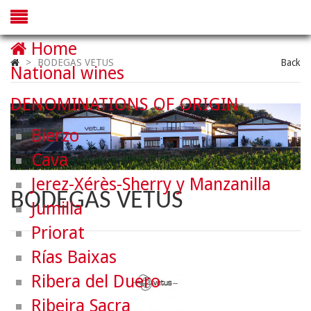
Home
>
BODEGAS VETUS
Back
National wines
DENOMINATIONS OF ORIGIN
Bierzo
Cava
Jerez-Xérès-Sherry y Manzanilla
BODEGAS VETUS
Jumilla
Priorat
Rías Baixas
Ribera del Duero
Ribeira Sacra