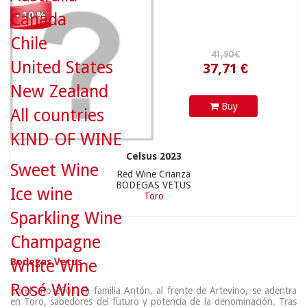
Canada
- 10 %
Chile
United States
New Zealand
Buy
All countries
KIND OF WINE
Celsus 2023
Sweet Wine
Red Wine Crianza
BODEGAS VETUS
Ice wine
Toro
Sparkling Wine
Champagne
White Wine
Bodegas Vetus
Rosé Wine
En el año 2003, la familia Antón, al frente de Artevino, se adentra
en Toro, sabedores del futuro y potencia de la denominación. Tras