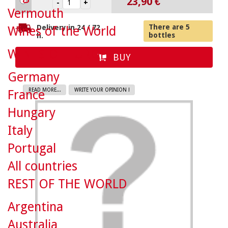
23,90 €
Vermouth
There are 5
Delivery in 24 / 72
Wines of the World
bottles
h.
WINES OF EUROPE
BUY
Germany
READ MORE...
WRITE YOUR OPINION !
France
Hungary
Italy
Portugal
All countries
REST OF THE WORLD
Argentina
Australia