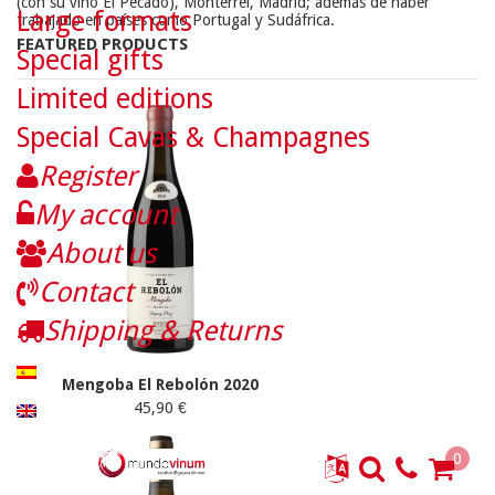
(con su vino El Pecado), Monterrei, Madrid; además de haber
Large formats
trabajado en países como Portugal y Sudáfrica.
FEATURED PRODUCTS
Special gifts
Limited editions
Special Cavas & Champagnes
Register
My account
About us
Contact
Shipping & Returns
Mengoba El Rebolón 2020
45,90 €
0