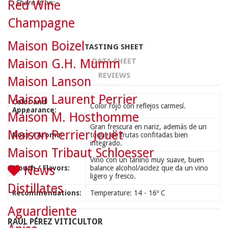
Red Wine
Share it on:
Champagne
Maison Boizel
TASTING SHEET
Maison G.H. Mumm
DATA SHEET
REVIEWS
Maison Lanson
Maison Laurent Perrier
Color and
Color rojo con reflejos carmesí.
Appearance:
Maison M. Hosthomme
Gran frescura en nariz, además de un
Maison Perrier Jouët
Nose / Aroma:
toque de frutas confitadas bien
integrado.
Maison Tribaut Schloesser
Vino con un tanino muy suave, buen
News
Mouth / Flavors:
balance alcohol/acidez que da un vino
ligero y fresco.
Distillates
Recommendations:
Temperature: 14 - 16º C
Aguardiente
RAÚL PÉREZ VITICULTOR