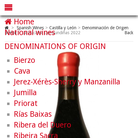
Home
>
Spanish Wines
>
Castilla y León
>
Denominación de Origen
National wines
Bierzo
>
La Vizcaína Las Gundiñas 2022
Back
DENOMINATIONS OF ORIGIN
Bierzo
Cava
Jerez-Xérès-Sherry y Manzanilla
Jumilla
Priorat
Rías Baixas
Ribera del Duero
Ribeira Sacra