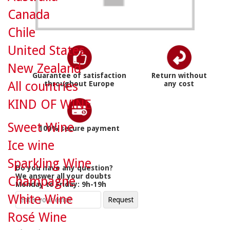
Canada
Chile
United States
New Zealand
Guarantee of satisfaction
Return without
All countries
throughout Europe
any cost
KIND OF WINE
Sweet Wine
100% secure payment
Ice wine
Sparkling Wine
Do you have any question?
We answer all your doubts
Champagne
Monday to Friday: 9h-19h
White Wine
Rosé Wine