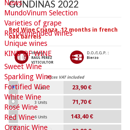
News
GUNDIÑAS 2022
MundoVinum Selection
Varieties of grape
Red Wine Crianza, 12 months in french
Recommended wines
oak barrels
Unique wines
KIND OF WINE
Winery :
D.O./I.G.P. :
RAÚL PÉREZ
Bierzo
VITICULTOR
Sweet Wine
Sparkling Wine
Prices VAT included
Fortified Wine
23,90 €
1 Unit
White Wine
71,70 €
3 Units
Rosé Wine
143,40 €
Red Wine
6 Units
Organic Wine