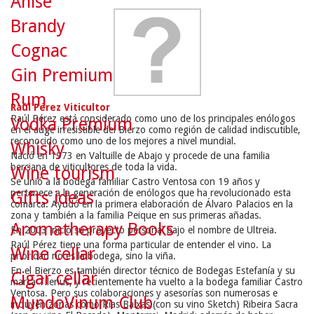
Anise
Brandy
Cognac
Gin Premium
Rum
Raúl Pérez Viticultor
Raúl Pérez está considerado como uno de los principales enólogos
Vodka Premium
en el auge irresistible del Bierzo como región de calidad indiscutible,
reconocido como uno de los mejores a nivel mundial.
Whisky
Nació en 1973 en Valtuille de Abajo y procede de una familia
berciana de viticultores de toda la vida.
Wine tourism
Se unió a la bodega familiar Castro Ventosa con 19 años y
pertenece a la generación de enólogos que ha revolucionado esta
Gifts ideas
comarca. Ayudó en la primera elaboración de Álvaro Palacios en la
zona y también a la familia Peique en sus primeras añadas.
Aromatherapy Books
En 2003 inició su proyecto personal bajo el nombre de Ultreia.
Raúl Pérez tiene una forma particular de entender el vino. La
Wine cellar
prioridad no es la bodega, sino la viña.
En el Bierzo es también director técnico de Bodegas Estefanía y su
Cigar cellar
marca Tilenus, y recientemente ha vuelto a la bodega familiar Castro
Ventosa. Pero sus colaboraciones y asesorías son numerosas e
MundoVinum Club
incluyen zonas como Rías Baixas (con su vino Sketch) Ribeira Sacra