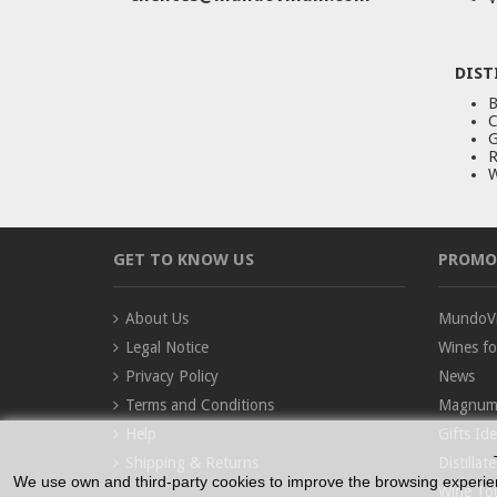
DIST
B
C
G
R
W
GET TO KNOW US
PROMO
About Us
MundoVi
Legal Notice
Wines fo
Privacy Policy
News
Terms and Conditions
Magnum
Help
Gifts Id
Shipping & Returns
Distillate
We use own and third-party cookies to improve the browsing experienc
Wine Tou