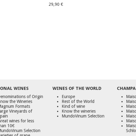
29,90 €
ONAL WINES
WINES OF THE WORLD
CHAMPA
enominations of Origin
Europe
Maiso
now the Wineries
Rest of the World
Mais
agnum Formats
Kind of wine
Mais
arge Vineyards of
Know the wineries
Maiso
pain
MundoVinum Selection
Mais
reat wines for less
Maiso
han 10€
Mais
undoVinum Selection
Schlo
arieties of grape