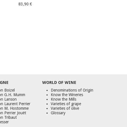
83,90 €
GNE
WORLD
OF
WINE
n Boizel
Denominations of Origin
on G.H. Mumm
Know the Wineries
on Lanson
Know the Mills
n Laurent Perrier
Varieties of grape
on M. Hostomme
Varieties of olive
n Perrier Jouët
Glossary
on Tribaut
esser