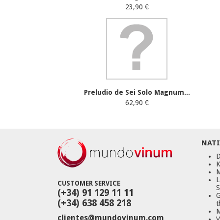
23,90 €
Preludio de Sei Solo Magnum...
62,90 €
NATI
D
K
M
L
CUSTOMER SERVICE
S
(+34) 91 129 11 11
G
(+34) 638 458 218
t
M
clientes@mundovinum.com
V