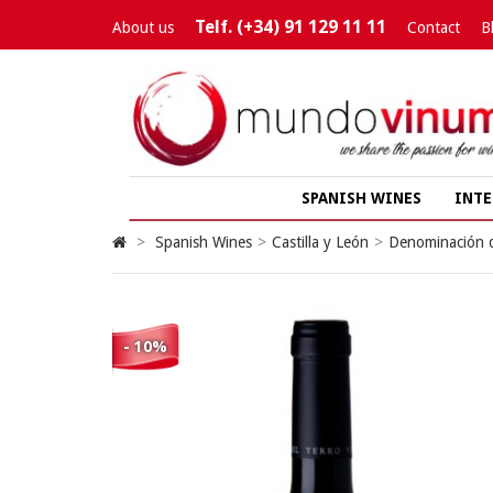
Telf. (+34) 91 129 11 11
About us
Contact
B
SPANISH WINES
INTE
>
Spanish Wines
>
Castilla y León
>
Denominación d
- 10%