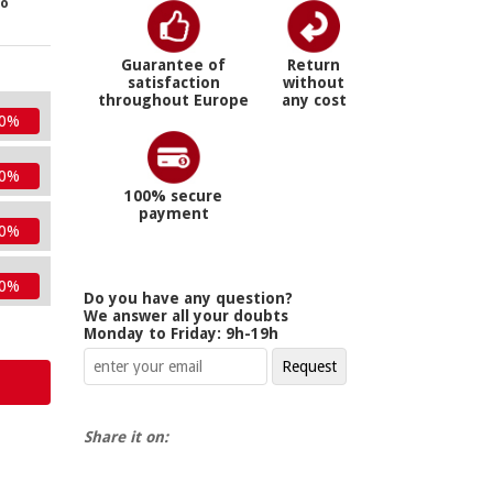
ro
Guarantee of
Return
satisfaction
without
throughout Europe
any cost
10%
10%
100% secure
payment
10%
10%
Do you have any question?
We answer all your doubts
Monday to Friday: 9h-19h
Share it on: