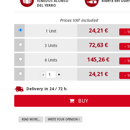
VIÑEDOS ALONSO
Ribera del Due
DEL YERRO
Prices VAT included
24,21 €
1 Unit
- 
72,63 €
3 Units
- 
145,26 €
6 Units
- 
24,21 €
- 
Delivery in 24 / 72 h.
BUY
READ MORE...
WRITE YOUR OPINION !