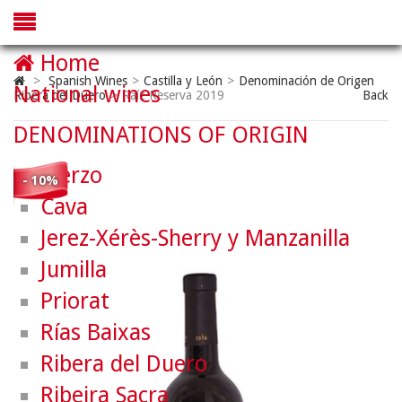
Home
>
Spanish Wines
>
Castilla y León
>
Denominación de Origen
National wines
Ribera del Duero
>
Raíz Reserva 2019
Back
DENOMINATIONS OF ORIGIN
Bierzo
- 10%
Cava
Jerez-Xérès-Sherry y Manzanilla
Jumilla
Priorat
Rías Baixas
Ribera del Duero
Ribeira Sacra