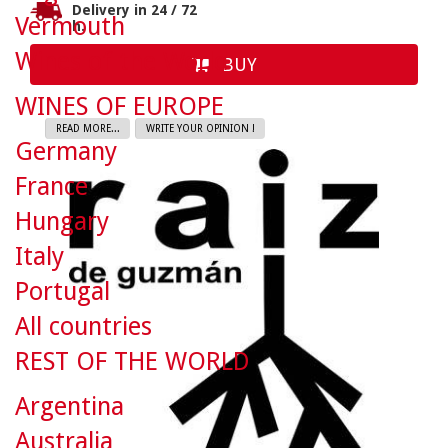
Delivery in 24 / 72
Vermouth
h.
Wines of the World
BUY
WINES OF EUROPE
READ MORE...
WRITE YOUR OPINION !
Germany
France
Hungary
Italy
Portugal
All countries
REST OF THE WORLD
Argentina
Australia