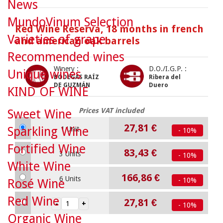
News
MundoVinum Selection
Red Wine Reserva, 18 months in french
Varieties of grape
and american oak barrels
Recommended wines
Winery :
D.O./I.G.P. :
Unique wines
BODEGAS RAÍZ
Ribera del
DE GUZMÁN
Duero
KIND OF WINE
Prices VAT included
Sweet Wine
27,81 €
Sparkling Wine
1 Unit
- 10%
Fortified Wine
83,43 €
3 Units
- 10%
White Wine
166,86 €
6 Units
- 10%
Rosé Wine
Red Wine
27,81 €
- 10%
Organic Wine