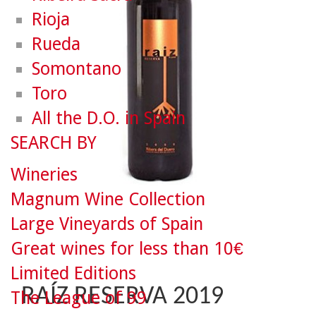
Rioja
Rueda
Somontano
Toro
All the D.O. in Spain
SEARCH BY
Wineries
Magnum Wine Collection
Large Vineyards of Spain
Great wines for less than 10€
Limited Editions
RAÍZ RESERVA 2019
The League of 99