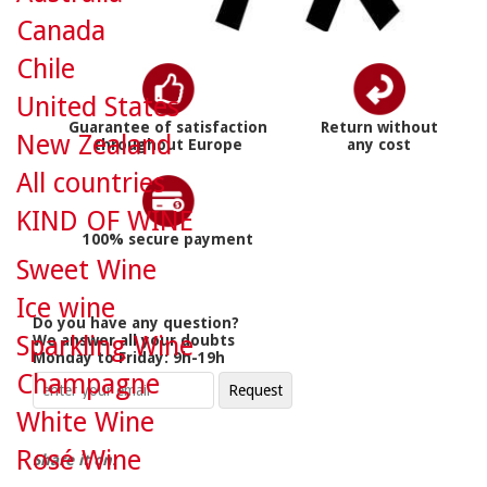
Canada
Chile
United States
Guarantee of satisfaction
Return without
New Zealand
throughout Europe
any cost
All countries
KIND OF WINE
100% secure payment
Sweet Wine
Ice wine
Do you have any question?
Sparkling Wine
We answer all your doubts
Monday to Friday: 9h-19h
Champagne
White Wine
Rosé Wine
Share it on: