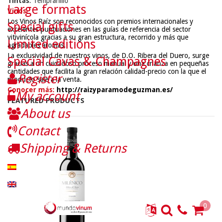
Tintas
: Tempranillo
Large formats
Vinos
Los Vinos Raíz son reconocidos con premios internacionales y
Special gifts
excelentes puntuaciones en las guías de referencia del sector
vitivinícola gracias a su gran estructura, recorrido y más que
Limited editions
agradables aromas.
La exclusividad de nuestros vinos, de D.O. Ribera del Duero, surge
Special Cavas & Champagnes
gracias a un cuidadoso proceso manual y una crianza en pequeñas
cantidades que facilita la gran relación calidad-precio con la que el
Register
producto sale a la venta.
Conocer más:
http://raizyparamodeguzman.es/
My account
FEATURED PRODUCTS
About us
Contact
Shipping & Returns
0