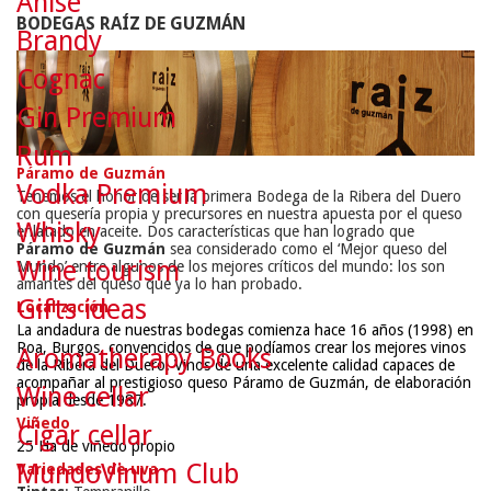
Anise
BODEGAS RAÍZ DE GUZMÁN
Brandy
Cognac
Gin Premium
Rum
Páramo de Guzmán
Vodka Premium
Tenemos el honor de ser la primera Bodega de la Ribera del Duero
con quesería propia y precursores en nuestra apuesta por el queso
Whisky
enlatado en aceite. Dos características que han logrado que
Páramo de Guzmán
sea considerado como el ‘Mejor queso del
Wine tourism
Mundo’ entre algunos de los mejores críticos del mundo: los son
amantes del queso que ya lo han probado.
Gifts ideas
Localización
La andadura de nuestras bodegas comienza hace 16 años (1998) en
Roa, Burgos, convencidos de que podíamos crear los mejores vinos
Aromatherapy Books
de la Ribera del Duero. Vinos de una excelente calidad capaces de
acompañar al prestigioso queso Páramo de Guzmán, de elaboración
Wine cellar
propia desde 1987.
Viñedo
Cigar cellar
25 Ha de viñedo propio
MundoVinum Club
Variedades de uva