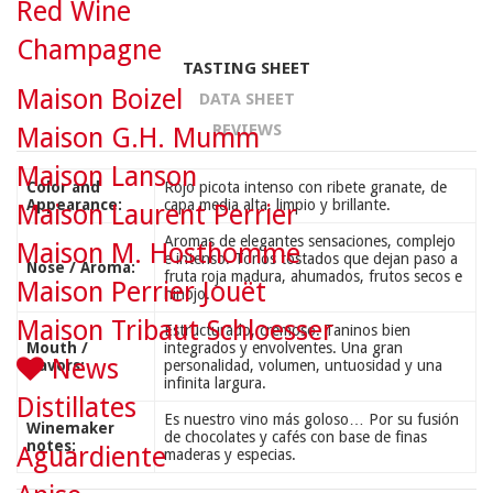
Red Wine
Champagne
TASTING SHEET
Maison Boizel
DATA SHEET
REVIEWS
Maison G.H. Mumm
Maison Lanson
Color and
Rojo picota intenso con ribete granate, de
Appearance:
capa media alta, limpio y brillante.
Maison Laurent Perrier
Aromas de elegantes sensaciones, complejo
Maison M. Hosthomme
e intenso. Tonos tostados que dejan paso a
Nose / Aroma:
fruta roja madura, ahumados, frutos secos e
Maison Perrier Jouët
hinojo.
Maison Tribaut Schloesser
Estructurado, cremoso. Taninos bien
Mouth /
integrados y envolventes. Una gran
News
Flavors:
personalidad, volumen, untuosidad y una
infinita largura.
Distillates
Es nuestro vino más goloso… Por su fusión
Winemaker
de chocolates y cafés con base de finas
notes:
Aguardiente
maderas y especias.