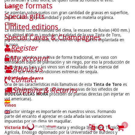
pertenecían a Elías Mora, de quien toma su nombre el vino.
Large formats
Suelo
Se asientan sobre suelos con gran cantidad de gravas en superficie,
Special gifts
pardo calizos en profundidad y pobres en materia orgánica.
Clima
Limited editions
La extrema continentalidad del clima, la escasez de lluvias (400 mm.)
y la altitud (800 m.) modulan la calidad de la uva Tinta de Toro,
Special Cavas & Champagnes
perfectamente adaptada, tras más de dos mil años implantada en
la zona.
Register
Viñedo
My account
Nuestros viñedos se cultiva de forma tradicional, en vaso con
densidades bajas de plantación y sin riego, por eso la producción de
la bodega es baja y los vinos son el resultado de la esencia del
About us
viñedo que resiste condiciones extremas de sequía.
Contact
Variedades de uva
Una de las características más llamativas de esta
Tinta de Toro
es
Shipping & Returns
que no padeció filoxera, por lo que las uvas de los viñedos de
BODEGA ELÍAS MORA
proceden de plantas directas (sin injertar en
vid americana).
Vinos
El factor vintage es importante en nuestros vinos. Formando
parte del encanto el apreciar en cada añada las variaciones
impuestas por un clima sin maquillar.
0
Victoria Benavides
, propietaria y enóloga Ingeniero Técnico
Agrícola, Enólogo diplomado por la Universidad de Burdeos y