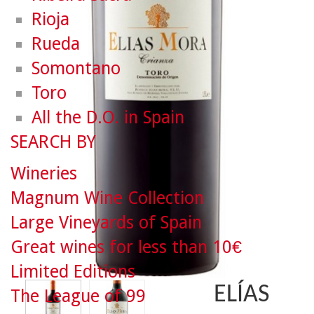
Rioja
Rueda
Somontano
Toro
All the D.O. in Spain
SEARCH BY
Wineries
Magnum Wine Collection
Large Vineyards of Spain
Great wines for less than 10€
Limited Editions
ELÍAS
The League of 99