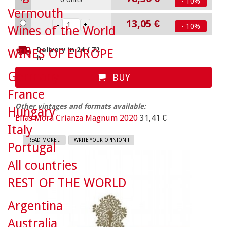
- 10%
Vermouth
13,05 €
- 10%
Wines of the World
Delivery in 24 / 72
WINES OF EUROPE
h.
Germany
BUY
France
Other vintages and formats available:
Hungary
Elías Mora Crianza Magnum 2020
31,41 €
Italy
READ MORE...
WRITE YOUR OPINION !
Portugal
All countries
REST OF THE WORLD
Argentina
Australia