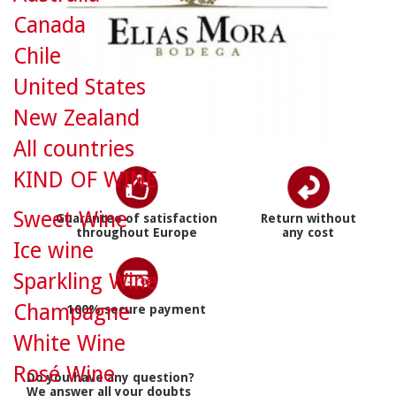
Canada
Chile
United States
New Zealand
All countries
KIND OF WINE
Sweet Wine
Guarantee of satisfaction
Return without
throughout Europe
any cost
Ice wine
Sparkling Wine
Champagne
100% secure payment
White Wine
Rosé Wine
Do you have any question?
We answer all your doubts