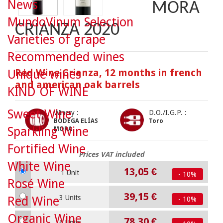
News
MORA
MundoVinum Selection
CRIANZA 2020
Varieties of grape
Recommended wines
Red Wine Crianza, 12 months in french
Unique wines
and american oak barrels
KIND OF WINE
Sweet Wine
Winery :
D.O./I.G.P. :
BODEGA ELÍAS
Toro
Sparkling Wine
MORA
Fortified Wine
Prices VAT included
White Wine
13,05 €
1 Unit
- 10%
Rosé Wine
39,15 €
3 Units
Red Wine
- 10%
Organic Wine
78,30 €
6 Units