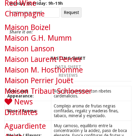
Red Wine
Monday to Friday: 9h-19h
Champagne
Maison Boizel
Share it on:
Maison G.H. Mumm
Maison Lanson
Maison Laurent Perrier
TASTING SHEET
DATA SHEET
Maison M. Hosthomme
REVIEWS
Maison Perrier Jouët
Maison Tribaut Schloesser
Color and
Rojo picota intenso con ribetes
Appearance:
cardenalicios.
News
Complejo aroma de frutas negras
Distillates
Nose / Aroma:
confitadas, regaliz y maderas finas,
tabaco, mineral y especiado.
Aguardiente
Muy carnoso, equilibrio entre la
concentración y la acidez, paso de boca
Mouth / Flavors:
elegante. Evoca confituras de frutas y