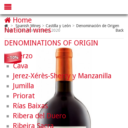
Home
>
Spanish Wines
>
Castilla y León
>
Denominación de Origen
National wines
Toro
>
Elías Mora Crianza 2020
Back
DENOMINATIONS OF ORIGIN
Bierzo
- 10%
Cava
Jerez-Xérès-Sherry y Manzanilla
Jumilla
Priorat
Rías Baixas
Ribera del Duero
Ribeira Sacra