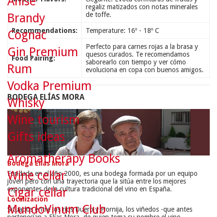
Anise
regaliz matizados con notas minerales
de toffe.
Brandy
Recommendations:
Temperature: 16º - 18º C
Cognac
Perfecto para carnes rojas a la brasa y
Gin Premium
quesos curados. Te recomendamos
Food Pairing:
saborearlo con tiempo y ver cómo
Rum
evoluciona en copa con buenos amigos.
Vodka Premium
BODEGA ELÍAS MORA
Whisky
Wine tourism
Gifts ideas
Aromatherapy Books
Bodega Elías Mora
Wine cellar
Fundada en el año 2000, es una bodega formada por un equipo
joven pero con una trayectoria que la sitúa entre los mejores
exponentes de la cultura tradicional del vino en España.
Cigar cellar
Localización
MundoVinum Club
Situados entre los ríos Duero y Hornija, los viñedos -que antes